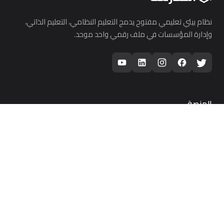
نظام بيئي تعليمي مفتوح يدمج التعليم النظامي، التعليم الذاتي،
وإدارة المؤسسات في ملف رقمي واحد موحد.
المنصة
للطلاب
للمعلمين
لأولياء الأمور
للمدارس
الذكاء الاصطناعي