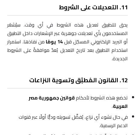
11. التعديلات على الشروط
يحق للتطبيق تعديل هذه الشروط في أي وقت. سيُشعَر
المستخدمون بأي تعديلات جوهرية عبر الإشعارات داخل التطبيق
أو البريد الإلكتروني المسجّل قبل
14 يومًا
من نفاذها. استمرار
استخدام التطبيق بعد تاريخ التعديل يُعدّ موافقةً على الشروط
الجديدة.
12. القانون المُطبَّق وتسوية النزاعات
تخضع هذه الشروط لأحكام
قوانين جمهورية مصر
العربية
.
في حال نشوء أي نزاع، يُفضَّل تسويته وديًّا أولًا عبر قنوات
الدعم الرسمية.