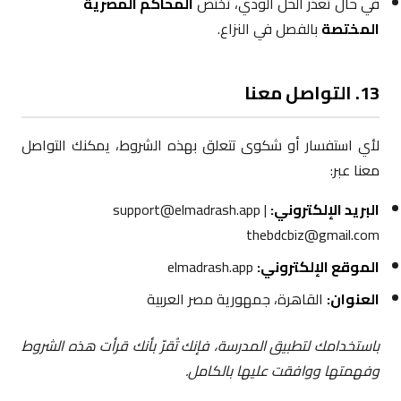
في حال تعذّر الحل الودي، تختص
المحاكم المصرية
المختصة
بالفصل في النزاع.
13. التواصل معنا
لأي استفسار أو شكوى تتعلق بهذه الشروط، يمكنك التواصل
معنا عبر:
البريد الإلكتروني:
support@elmadrash.app |
thebdcbiz@gmail.com
الموقع الإلكتروني:
elmadrash.app
العنوان:
القاهرة، جمهورية مصر العربية
باستخدامك لتطبيق المدرسة، فإنك تُقرّ بأنك قرأت هذه الشروط
وفهمتها ووافقت عليها بالكامل.